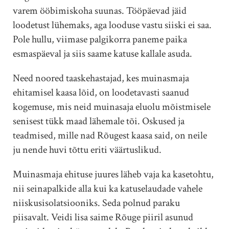
varem ööbimiskoha suunas. Tööpäevad jäid
loodetust lühemaks, aga looduse vastu siiski ei saa.
Pole hullu, viimase palgikorra paneme paika
esmaspäeval ja siis saame katuse kallale asuda.
Need noored taaskehastajad, kes muinasmaja
ehitamisel kaasa lõid, on loodetavasti saanud
kogemuse, mis neid muinasaja eluolu mõistmisele
senisest tükk maad lähemale tõi. Oskused ja
teadmised, mille nad Rõugest kaasa said, on neile
ju nende huvi tõttu eriti väärtuslikud.
Muinasmaja ehituse juures läheb vaja ka kasetohtu,
nii seinapalkide alla kui ka katuselaudade vahele
niiskusisolatsiooniks. Seda polnud paraku
piisavalt. Veidi lisa saime Rõuge piiril asunud