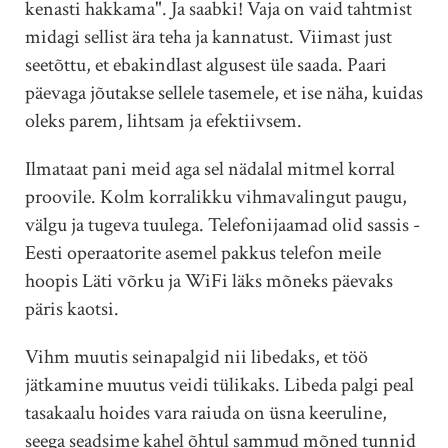
kenasti hakkama". Ja saabki! Vaja on vaid tahtmist
midagi sellist ära teha ja kannatust. Viimast just
seetõttu, et ebakindlast algusest üle saada. Paari
päevaga jõutakse sellele tasemele, et ise näha, kuidas
oleks parem, lihtsam ja efektiivsem.
Ilmataat pani meid aga sel nädalal mitmel korral
proovile. Kolm korralikku vihmavalingut paugu,
välgu ja tugeva tuulega. Telefonijaamad olid sassis -
Eesti operaatorite asemel pakkus telefon meile
hoopis Läti võrku ja WiFi läks mõneks päevaks
päris kaotsi.
Vihm muutis seinapalgid nii libedaks, et töö
jätkamine muutus veidi tülikaks. Libeda palgi peal
tasakaalu hoides vara raiuda on üsna keeruline,
seega seadsime kahel õhtul sammud mõned tunnid