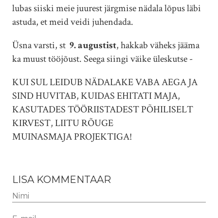
lubas siiski meie juurest järgmise nädala lõpus läbi
astuda, et meid veidi juhendada.
Üsna varsti, st
9. augustist
, hakkab väheks jääma
ka muust tööjõust. Seega siingi väike üleskutse -
KUI SUL LEIDUB NÄDALAKE VABA AEGA JA
SIND HUVITAB, KUIDAS EHITATI MAJA,
KASUTADES TÖÖRIISTADEST PÕHILISELT
KIRVEST, LIITU RÕUGE
MUINASMAJA PROJEKTIGA!
LISA KOMMENTAAR