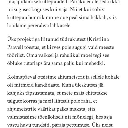
majapidamise küttepuudelt. Paraku ei ole seda ikka
niisuguses koguses kui vaja. Nii et kui sobiv
küttepuu hunnik mõne õue peal sima hakkab, siis
loodame pererahva lahkusele.
Üks projektiga liitunud tüdrukutest (Kristiina
Paavel) tõestas, et kirves pole sugugi vaid meeste
tööriist. Oma vaiksel ja rahulikul moel tegi see
õbluke tütarlaps ära sama palju kui mehedki.
Kolmapäeval otsisime
ahjumeistrit ja sellele kohale
oli mitmeid kandidaate. Kuna üleskutses jäi
kahjuks täpsustamata, et meie maja ehitatakse
talgute korras ja meil lihtsalt pole raha, et
ahjumeistrile väärikat palka maksta, siis
valmistasime tõenäoliselt nii mõnelegi, kes asja
vastu huvu tundsid, paraja pettumuse. Üks neist