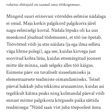
vahetus ehitajaid on saanud oma töökogemuse.
Mingeid suuri erinevusi võrreldes eelmise nädalaga
ei onud. Maja kerkis palgikord palgikorra järel
nagu eelmiselgi korral. Nädala lõpuks oli ka uus
meeskond jõudnud tõdemuseni, et töö ise õpetab.
Töövõtted võib ju ette näidata (ja ega ilma selleta
väga lihtne polegi), aga see, kuidas kirvega just
soovitud kohta lüüa, kuidas ettemärgitud joonest
mitte üle minna, saab selgeks alles töö käigus.
Esimene päev on tavaliselt sisseelamiseks ja
elementaarsete teadmiste oimandamiseks. Teisel
päeval hakkab juba tekkima arusaamine, kuidas asi
tegelikult käima peaks ning kolmandal päeval võib
ennast mitme palgikorra kõrgusele paika sättida
teadmisega: "Nüüd saan vist juba tõepoolest üsna