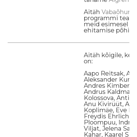
Aitäh
Vabaõhum
programmi tead
meid esimesel pä
ehitamise põhitõ
Aitäh kõigile, kes
on:
Aapo Reitsak, Ain
Aleksander Kurnik
Andres Kimber, A
Andrus Kaldma, A
Kolossova, Anti Li
Anu Kivirüüt, Arne
Koplimäe, Eve Ra
Freydis Ehrlich, 
Ploompuu, Indrek 
Viljat, Jelena Sal
Kahar, Kaarel Sik