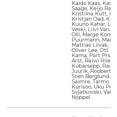
Kaido Kaas, Karl V
Saage, Keijo Raam
Kristiina Kütt, Kri
Kristjan Oad, Kris
Kuuno Kahar, Liis L
Veski, Liivi Varul
Olli, Marge Konsa
Puurmann, Marko 
Mattias Liivak, Mi
Oliver Lee, Ott K
Kama, Pärt Prsem
Arst, Raivo Riiel,
Kübarsepp, Rauno 
Juurik, Roobert R
Sten Berglund, T
Saimre, Tarmo Pa
Kurisoo, Uku Pet
Svjatkovski, Valte
Noppel