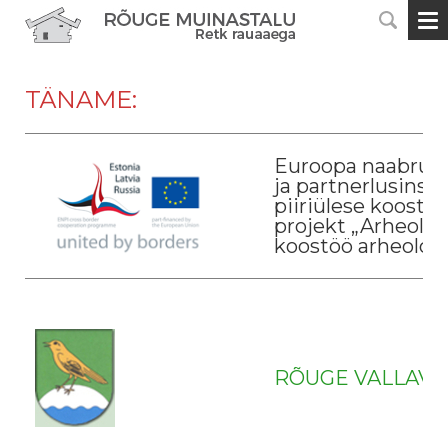
TÄNAME:
Euroopa naabrus-
ja partnerlusinst
piiriülese koost
projekt „Arheoloo
koostöö arheoloog
RÕUGE VALLAVA