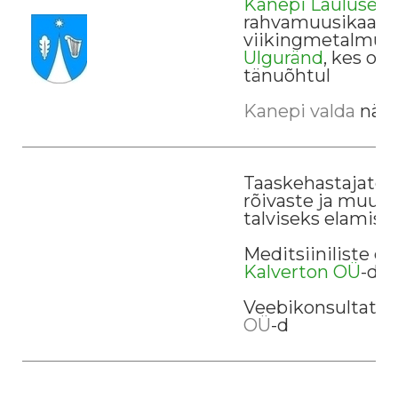
Kanepi Lauluselts
rahvamuusikaans
viikingmetalmuusi
Ulguränd
, kes o
tänuõhtul
Kanepi valda
näit
Taaskehastajate s
rõivaste ja muu v
talviseks elamis
Meditsiiniliste 
Kalverton OÜ
-d
Veebikonsultatsi
OÜ
-d