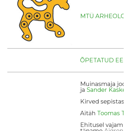
MTÜ ARHEOLOO
ÕPETATUD EESTI
Muinasmaja jooni
ja
Sander Kaske
Kirved sepistas
M
Aitäh
Toomas Tar
Ehitusel vajamine
täname
Aigren O