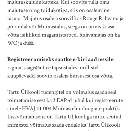
majutuskulude katteks. Kui soovite tulla oma
majutuse ning toidukotiga, siis on osalemine
tasuta. Majutus osaleja soovil kas Rõuge Rahvamaja
põrandal või Muinastalus, seega on tarvis kaasa
võtta isiklikud magamistarbed. Rahvamajas on ka
WC ja dušš.
Registreerumiseks saatke e-kiri aadressile:
ragnar.saage@ut.ee täpsustades, millistel
kuupäevadel soovib osaleja kursusest osa võtta.
Tartu Ülikooli tudengitel on võimalus saada seal
toimetamise eest ka 3 EAP-d juhul kui registreerute
ainele HVAJ.01.004 Muinastehnoloogiate praktika.
Lisavõimalusena on Tartu Ülikooliga mitte seotud
inimestel võimalus saada endale ka Tartu Ülikooli