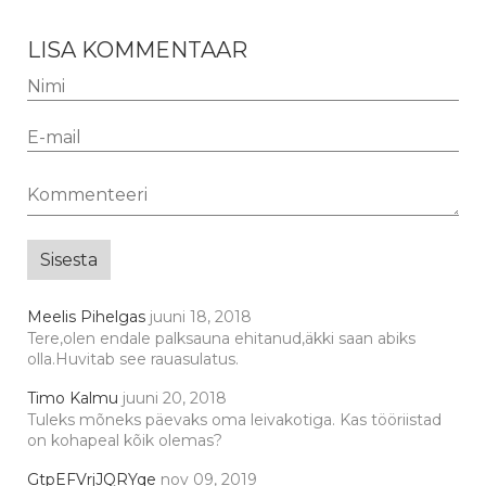
LISA KOMMENTAAR
Meelis Pihelgas
juuni 18, 2018
Tere,olen endale palksauna ehitanud,äkki saan abiks
olla.Huvitab see rauasulatus.
Timo Kalmu
juuni 20, 2018
Tuleks mõneks päevaks oma leivakotiga. Kas tööriistad
on kohapeal kõik olemas?
GtpEFVrjJQRYqe
nov 09, 2019