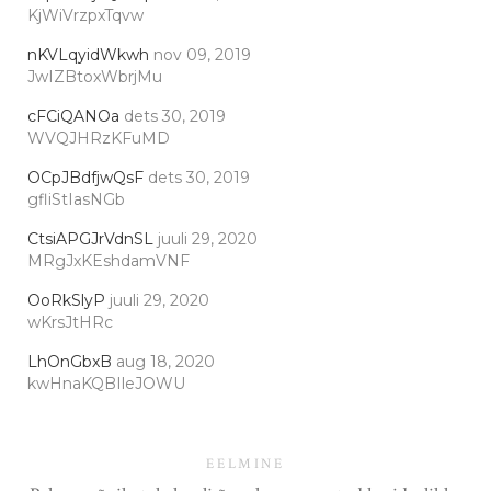
KjWiVrzpxTqvw
nKVLqyidWkwh
nov 09, 2019
JwIZBtoxWbrjMu
cFCiQANOa
dets 30, 2019
WVQJHRzKFuMD
OCpJBdfjwQsF
dets 30, 2019
gfliStIasNGb
CtsiAPGJrVdnSL
juuli 29, 2020
MRgJxKEshdamVNF
OoRkSlyP
juuli 29, 2020
wKrsJtHRc
LhOnGbxB
aug 18, 2020
kwHnaKQBIleJOWU
EELMINE