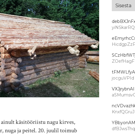
debBXJnF
yiNSkarR
eEmyrhcC
HicdgpZz
SCzHbfWT
ZOefHagF
tFMWLfyA
jocguVPId
VXJjrybnA
aSMumsv
ncVDvazhk
KnxfQGruJ
ainult käsitööriistu nagu kirves,
YBbyonAM
dfBJwsTh
, nuga ja peitel. 20. juulil toimub