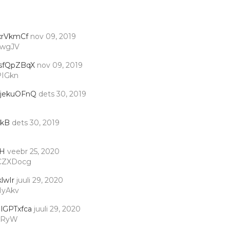
xrVkmCf
nov 09, 2019
QwgJV
sfQpZBqX
nov 09, 2019
PIGkn
jekuOFnQ
dets 30, 2019
kB
dets 30, 2019
IH
veebr 25, 2020
CZXDocg
lwIr
juuli 29, 2020
IyAkv
lGPTxfca
juuli 29, 2020
qRyW