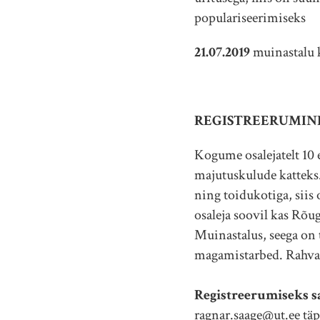
populariseerimiseks
21.07.2019
muinastalu 
REGISTREERUMIN
Kogume osalejatelt 10 
majutuskulude katteks.
ning toidukotiga, siis
osaleja soovil kas Rõ
Muinastalus, seega on t
magamistarbed. Rahva
Registreerumiseks sa
ragnar.saage@ut.ee täp