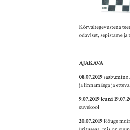
Kõrvaltegevustena tee
odaviset, sepistame ja 
AJAKAVA
08.07.2019
saabumine 
ja linnamäega ja ettev
9.07.2019 kuni 19.07.2
suvekool
20.07.2019
Rõuge muina
üritusega, mis on suu