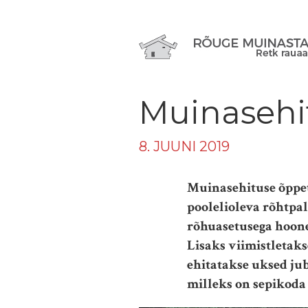
Muinasehi
8. JUUNI 2019
Muinasehituse õppet
poolelioleva rõhtpa
rõhuasetusega hoone
Lisaks viimistletak
ehitatakse uksed ju
milleks on sepikoda j