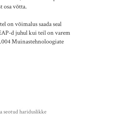
t osa võtta.
tel on võimalus saada seal
EAP-d juhul kui teil on varem
1.004 Muinastehnoloogiate
a seotud hariduslikke