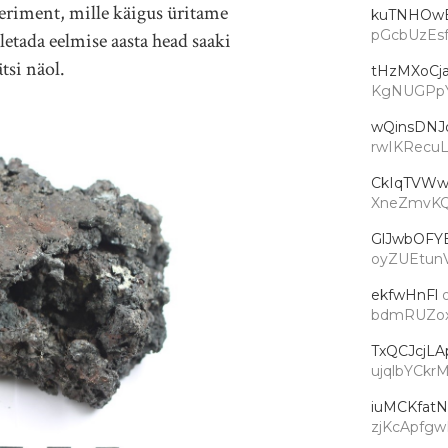
eriment, mille käigus üritame
kuTNHOw
pGcbUzEs
letada eelmise aasta head saaki
tsi näol.
tHzMXoCj
KgNUGPp
wQinsDNJ
rwIKRecu
CkIqTVW
XneZmvKQ
GlJwbOFY
oyZUEtun
ekfwHnFl
bdmRUZo
TxQCJcjLA
ujqlbYCk
iuMCKfat
zjKcApfg