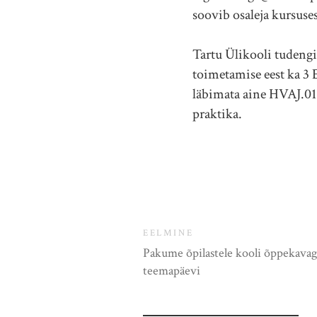
soovib osaleja kursuses
Tartu Ülikooli tudengi
toimetamise eest ka 3 
läbimata aine HVAJ.0
praktika.
EELMINE
Pakume õpilastele kooli õppekavag
teemapäevi