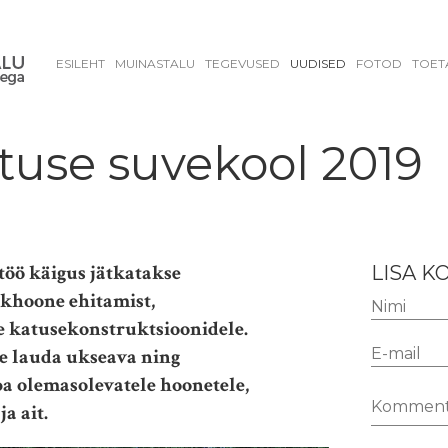
ESILEHT
MUINASTALU
TEGEVUSED
UUDISED
FOTOD
TOET
tuse suvekool 2019
öö käigus jätkatakse
LISA 
lkhoone ehitamist,
 katusekonstruktsioonidele.
se lauda ukseava ning
ba olemasolevatele hoonetele,
a ait.