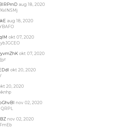
BIRPrnD
aug 18, 2020
fKxINSMj
akE
aug 18, 2020
YBAFO
qIM
okt 07, 2020
LybJGCEO
wyvmZhK
okt 07, 2020
jyr
EDdI
okt 20, 2020
V
okt 20, 2020
xknhp
pGhvBI
nov 02, 2020
rMQRPL
NBZ
nov 02, 2020
wFmEb