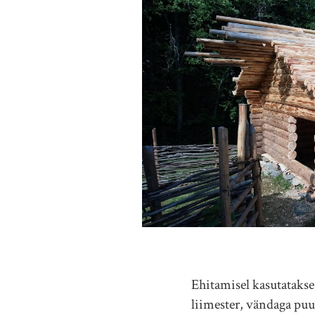
Ehitamisel kasutatakse 
liimester, vändaga puur