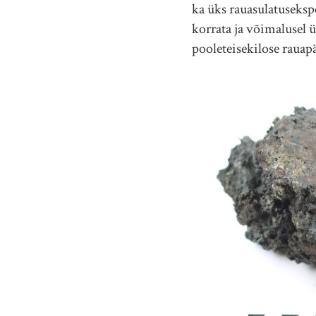
ka üks rauasulatuseksp
korrata ja võimalusel ü
pooleteisekilose rauapä