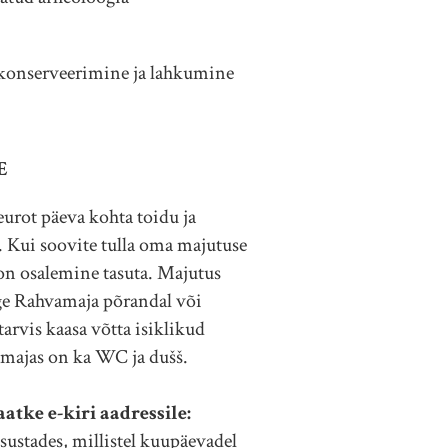
konserveerimine ja lahkumine
E
eurot päeva kohta toidu ja
 Kui soovite tulla oma majutuse
 on osalemine tasuta. Majutus
uge Rahvamaja põrandal või
arvis kaasa võtta isiklikud
majas on ka WC ja dušš.
atke e-kiri aadressile:
sustades, millistel kuupäevadel