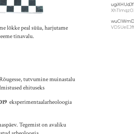
ugiXHUdJ
XhTImqzO
wuCIWmD
me lõkke peal süüa, harjutame
VDSUeEJ
teeme tinavalu.
Rõugesse, tutvumine muinastalu
almistused ehituseks
019
eksperimentaalarheoloogia
späev. Tegemist on avaliku
natud arheoloogia