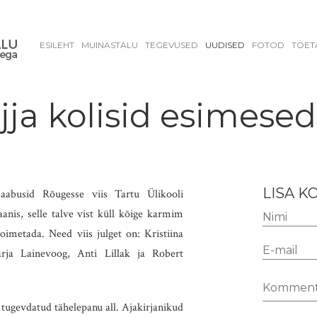
ESILEHT
MUINASTALU
TEGEVUSED
UUDISED
FOTOD
TOET
a kolisid esimesed
LISA 
saabusid Rõugesse viis Tartu Ülikooli
aanis, selle talve vist küll kõige karmim
oimetada. Need viis julget on: Kristiina
arja Lainevoog, Anti Lillak ja Robert
tugevdatud tähelepanu all. Ajakirjanikud