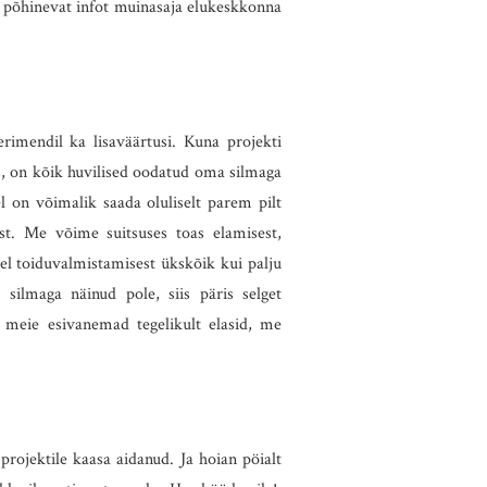
l põhinevat infot muinasaja elukeskkonna
rimendil ka lisaväärtusi. Kuna projekti
s, on kõik huvilised oodatud oma silmaga
 on võimalik saada oluliselt parem pilt
st. Me võime suitsuses toas elamisest,
el toiduvalmistamisest ükskõik kui palju
silmaga näinud pole, siis päris selget
as meie esivanemad tegelikult elasid, me
 projektile kaasa aidanud. Ja hoian pöialt