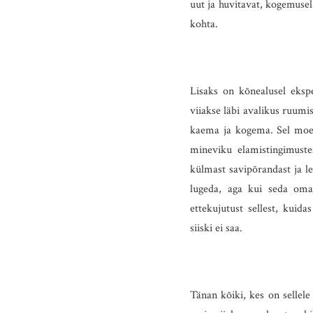
uut ja huvitavat, kogemuse
kohta.
Lisaks on kõnealusel ekspe
viiakse läbi avalikus ruumi
kaema ja kogema. Sel moel
mineviku elamistingimuste
külmast savipõrandast ja le
lugeda, aga kui seda oma 
ettekujutust sellest, kuid
siiski ei saa.
Tänan kõiki, kes on sellele