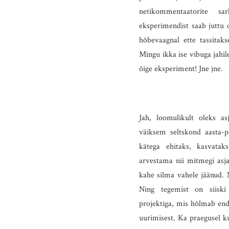
netikommentaatorite sa
eksperimendist saab juttu o
hõbevaagnal ette tassitak
Mingu ikka ise vibuga jahile
õige eksperiment! Jne jne.
Jah, loomulikult oleks as
väiksem seltskond aasta-p
kätega ehitaks, kasvatak
arvestama nii mitmegi asja
kahe silma vahele jäänud. 
Ning tegemist on siiski
projektiga, mis hõlmab end
uurimisest. Ka praegusel k