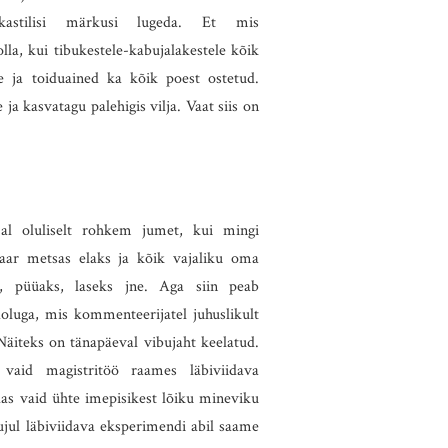
rkastilisi märkusi lugeda. Et mis
lla, kui tibukestele-kabujalakestele kõik
se ja toiduained ka kõik poest ostetud.
 ja kasvatagu palehigis vilja. Vaat siis on
jal oluliselt rohkem jumet, kui mingi
aar metsas elaks ja kõik vajaliku oma
s, püüaks, laseks jne. Aga siin peab
oluga, mis kommenteerijatel juhuslikult
Näiteks on tänapäeval vibujaht keelatud.
 vaid magistritöö raames läbiviidava
as vaid ühte imepisikest lõiku mineviku
ujul läbiviidava eksperimendi abil saame