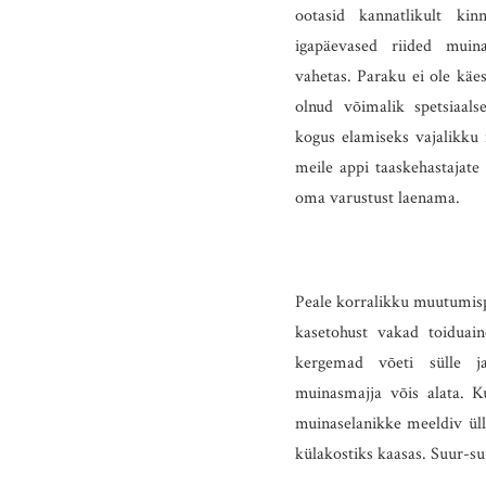
ootasid kannatlikult ki
igapäevased riided muin
vahetas. Paraku ei ole käes
olnud võimalik spetsiaals
kogus elamiseks vajalikku 
meile appi taaskehastajate
oma varustust laenama.
Peale korralikku muutumisp
kasetohust vakad toiduain
kergemad võeti sülle j
muinasmajja võis alata. K
muinaselanikke meeldiv üll
külakostiks kaasas. Suur-suu