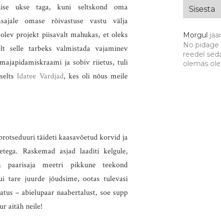
nnise ukse taga, kuni seltskond oma
asajale omase rõivastuse vastu välja
olev projekt piisavalt mahukas, et oleks
Morgul
jaa
No pidage
elt selle tarbeks valmistada vajaminev
reedel seda
majapidamiskraami ja sobiv riietus, tuli
olemas olek
 selts
Idatee Vardjad
, kes oli nõus meile
rotseduuri täideti kaasavõetud korvid ja
etega. Raskemad asjad laaditi kelgule,
a paarisaja meetri pikkune teekond
ui tare juurde jõudsime, ootas tulevasi
atus – abielupaar naabertalust, soe supp
r aitäh neile!