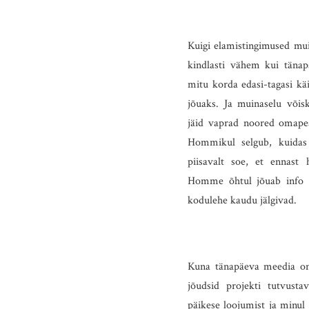
Kuigi elamistingimused mui
kindlasti vähem kui tänap
mitu korda edasi-tagasi käi
jõuaks. Ja muinaselu võisk
jäid vaprad noored omape
Hommikul selgub, kuidas
piisavalt soe, et ennast
Homme õhtul jõuab info 
kodulehe kaudu jälgivad.
Kuna tänapäeva meedia on t
jõudsid projekti tutvusta
päikese loojumist ja minul 