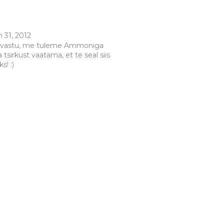
n 31, 2012
 vastu, me tuleme Ammoniga
 tsirkust vaatama, et te seal siis
s! :)