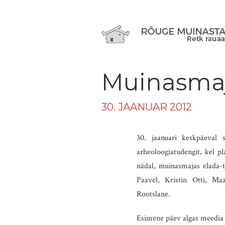
Muinasmajj
30. JAANUAR 2012
30. jaanuari keskpäeval 
arheoloogiatudengit, kel pl
nädal, muinasmajas elada-t
Paavel, Kristin Otti, Ma
Rootslane.
Esimene päev algas meedia 