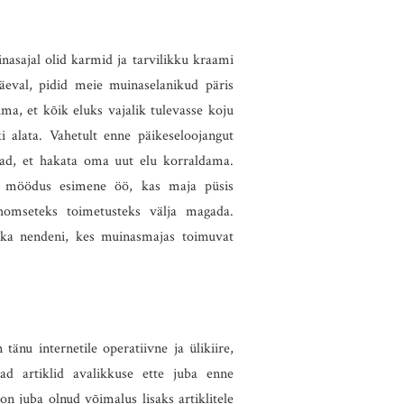
nasajal olid karmid ja tarvilikku kraami
äeval, pidid meie muinaselanikud päris
ma, et kõik eluks vajalik tulevasse koju
i alata. Vahetult enne päikeseloojangut
ad, et hakata oma uut elu korraldama.
 möödus esimene öö, kas maja püsis
 homseteks toimetusteks välja magada.
ka nendeni, kes muinasmajas toimuvat
änu internetile operatiivne ja ülikiire,
vad artiklid avalikkuse ette juba enne
on juba olnud võimalus lisaks artiklitele