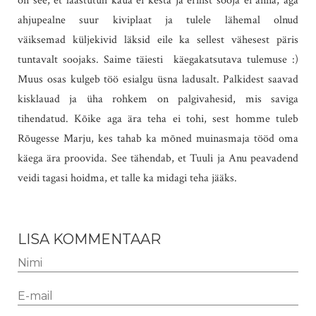
on see, et laastutuli kaua ei kesta ja erilist sooja ei anna, aga
ahjupealne suur kiviplaat ja tulele lähemal olnud
väiksemad küljekivid läksid eile ka sellest vähesest päris
tuntavalt soojaks. Saime täiesti käegakatsutava tulemuse :)
Muus osas kulgeb töö esialgu üsna ladusalt. Palkidest saavad
kisklauad ja üha rohkem on palgivahesid, mis saviga
tihendatud. Kõike aga ära teha ei tohi, sest homme tuleb
Rõugesse Marju, kes tahab ka mõned muinasmaja tööd oma
käega ära proovida. See tähendab, et Tuuli ja Anu peavadend
veidi tagasi hoidma, et talle ka midagi teha jääks.
LISA KOMMENTAAR