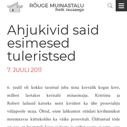
Ahjukivid said
esimesed
tuleristsed
7. JUULI 2011
6. juulil oli kokku tassitud juba üsna korralik kogus kive,
millest laotakse kerisahi minasmajja. Kristiina ja
Robert ladusid katseks neist kividest ka ühe prooviahju
väljapoole maja. Õhtul, enne lahkumist süüdati kivihunnikut
meenutavas küttekoldes ka väike proovituli. Üldtuntud tõde