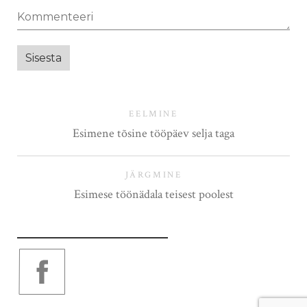
EELMINE
Esimene tõsine tööpäev selja taga
JÄRGMINE
Esimese töönädala teisest poolest