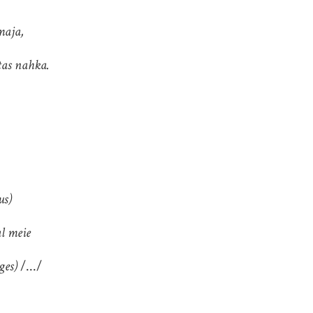
maja,
tas nahka.
)
l meie
)
/.../