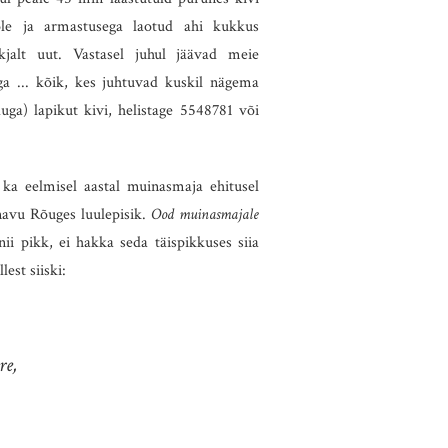
le ja armastusega laotud ahi kukkus
jalt uut. Vastasel juhul jäävad meie
ga ... kõik, kes juhtuvad kuskil nägema
a) lapikut kivi, helistage 5548781 või
 ka eelmisel aastal muinasmaja ehitusel
änavu Rõuges luulepisik.
Ood muinasmajale
nii pikk, ei hakka seda täispikkuses siia
est siiski:
re,