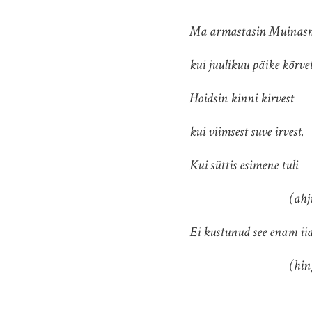
Ma armastasin Muinas
kui juulikuu päike kõrve
Hoidsin kinni kirvest
kui viimsest suve irvest.
Kui süttis esimene tuli
(ahjus
Ei kustunud see enam iia
(hinges