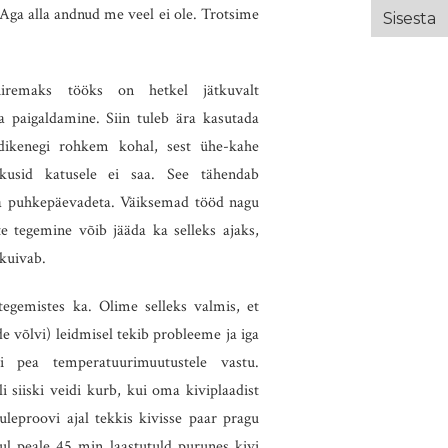
Aga alla andnud me veel ei ole. Trotsime
iremaks tööks on hetkel jätkuvalt
a paigaldamine. Siin tuleb ära kasutada
idikenegi rohkem kohal, sest ühe-kahe
usid katusele ei saa. See tähendab
a puhkepäevadeta. Väiksemad tööd nagu
te tegemine võib jääda ka selleks ajaks,
kuivab.
tegemistes ka. Olime selleks valmis, et
de võlvi) leidmisel tekib probleeme ja iga
ei pea temperatuurimuutustele vastu.
 siiski veidi kurb, kui oma kiviplaadist
uleproovi ajal tekkis kivisse paar pragu
l peale 45 min laastutuld purunes kivi