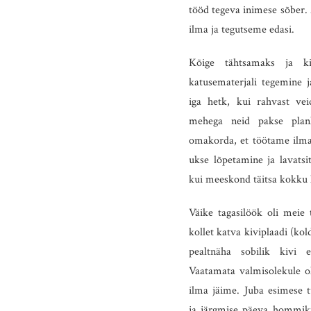
tööd tegeva inimese sõber. 
ilma ja tegutseme edasi.
Kõige tähtsamaks ja ki
katusematerjali tegemine j
iga hetk, kui rahvast ve
mehega neid pakse plank
omakorda, et töötame ilm
ukse lõpetamine ja lavatsi
kui meeskond täitsa kokku 
Väike tagasilöök oli meie 
kollet katva kiviplaadi (kol
pealtnäha sobilik kivi 
Vaatamata valmisolekule oli
ilma jäime. Juba esimese t
ja järgmise päeva hommiku