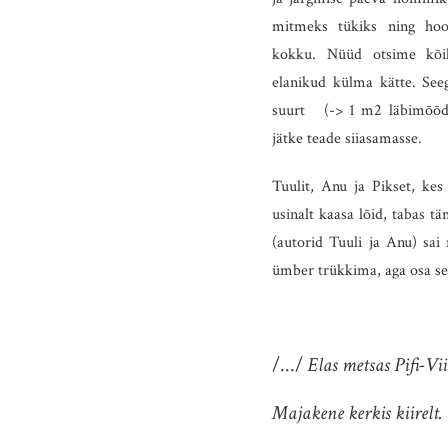
mitmeks tükiks ning hoo
kokku. Nüüd otsime kõik
elanikud külma kätte. See
suurt (-> 1 m2 läbimõõdug
jätke teade siiasamasse.
Tuulit, Anu ja Pikset, kes
usinalt kaasa lõid, tabas t
(autorid Tuuli ja Anu) sai 
ümber trükkima, aga osa sell
/.../
Elas metsas Pifi-Vii
Majakene kerkis kiirelt.