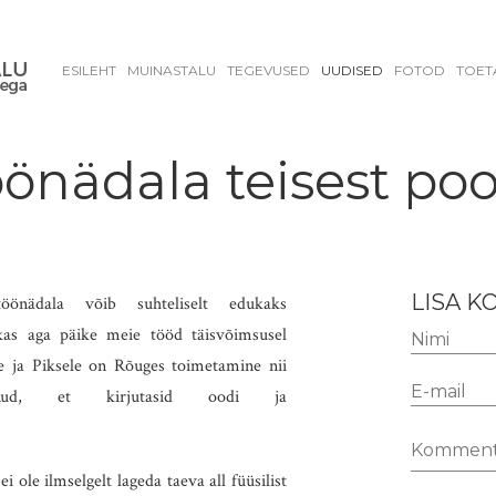
ESILEHT
MUINASTALU
TEGEVUSED
UUDISED
FOTOD
TOET
önädala teisest poo
LISA 
öönädala võib suhteliselt edukaks
kas aga päike meie tööd täisvõimsusel
le ja Piksele on Rõuges toimetamine nii
aanud, et kirjutasid oodi ja
 ole ilmselgelt lageda taeva all füüsilist