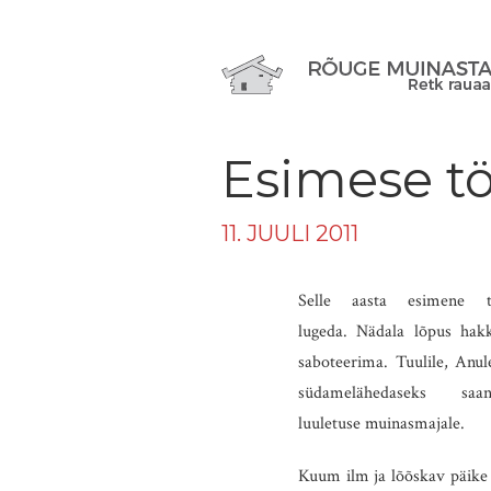
Esimese tö
11. JUULI 2011
Selle aasta esimene t
lugeda. Nädala lõpus hak
saboteerima. Tuulile, Anu
südamelähedaseks s
luuletuse muinasmajale.
Kuum ilm ja lõõskav päike ei