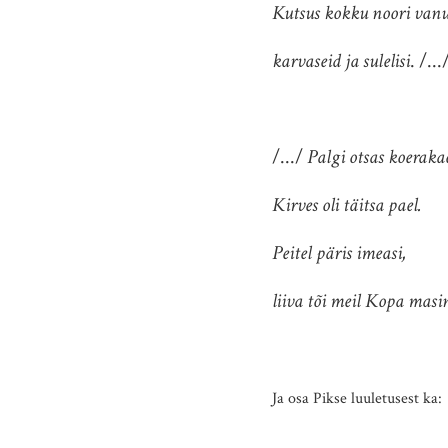
Kutsus kokku noori vanu
karvaseid ja sulelisi
. /...
/.../
Palgi otsas koerakae
Kirves oli täitsa pael.
Peitel päris imeasi,
liiva tõi meil Kopa masi
Ja osa Pikse luuletusest ka: