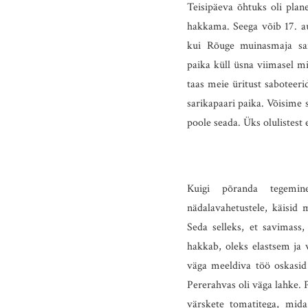
Teisipäeva õhtuks oli plan
hakkama. Seega võib 17. au
kui Rõuge muinasmaja sar
paika küll üsna viimasel mi
taas meie üritust saboteeri
sarikapaari paika. Võisim
poole seada. Üks olulistest 
Kuigi põranda tegemin
nädalavahetustele, käisid
Seda selleks, et savimas
hakkab, oleks elastsem ja 
väga meeldiva töö oskasid 
Pererahvas oli väga lahke. 
värskete tomatitega, mida