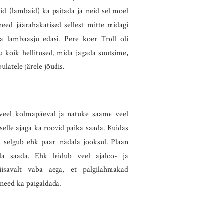
id (lambaid) ka paitada ja neid sel moel
eed jäärahakatised sellest mitte midagi
ma lambaasju edasi. Pere koer Troll oli
u kõik hellitused, mida jagada suutsime,
latele järele jõudis.
 veel kolmapäeval ja natuke saame veel
selle ajaga ka roovid paika saada. Kuidas
, selgub ehk paari nädala jooksul. Plaan
la saada. Ehk leidub veel ajaloo- ja
piisavalt vaba aega, et palgilahmakad
 need ka paigaldada.