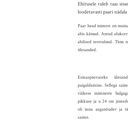
Ehitusele tuleb taas sis
loodetavasti paari nädala 
Paar head inimest on muina
abis käinud. Antud olukorr
abilised teretulnud. Tänu 
ülesanded.
Esmaspäevaseks ülesan
paigaldamine. Sellega saim
väikese inimneste hulgag
pikkuse ja u
24 cm
jämedus
oli üsna aeganõudev ja t
saime.