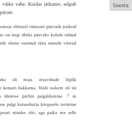
se väike vahe. Kuidas jätkame, selgub
pärast.
smaja ehitusel viimaste päevade jooksul
as on isegi üheks päevaks kohale tulnud
neile oleme suutnud täita enesele võetud
deks oli maja otsaviilude lõplik
e kenasti hakkama. Veidi raskem oli nii
a ülemise pärlini paigaldamine.
7 m
e palgi katuseharja kõrgusele tarimine
äpsust nõudev töö, aga paika me selle