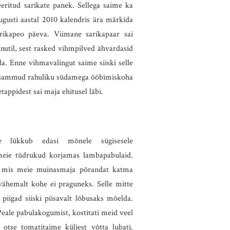
eeritud sarikate panek. Sellega saime ka
gusti aastal 2010 kalendris ära märkida
ikapeo päeva. Viimane sarikapaar sai
nutil, sest rasked vihmpilved ähvardasid
da. Enne vihmavalingut saime siiski selle
e sammud rahuliku südamega ööbimiskoha
etappidest sai maja ehitusel läbi.
e lükkub edasi mõnele sügisesele
 meie tüdrukud korjamas lambapabulaid.
s, mis meie muinasmaja põrandat katma
vähemalt kohe ei praguneks. Selle mitte
piigad siiski piisavalt lõbusaks mõelda.
Peale pabulakogumist, kostitati meid veel
 otse tomatitaime küljest võtta lubati.