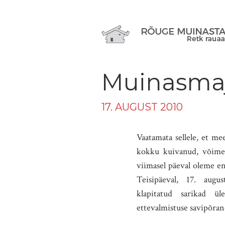
Muinasmaja
17. AUGUST 2010
Vaatamata sellele, et m
kokku kuivanud, võime t
viimasel päeval oleme en
Teisipäeval, 17. augu
klapitatud sarikad ü
ettevalmistuse savipõran