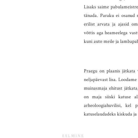
Lisaks saime pabulameistre
tänada. Paraku ei osanud n
erilist arvata ja ajasid o
võttis aga heameelega vast
kuni auto meile ja lambapabu
Praegu on plaanis jätkata
neljapäevast lisa. Loodame 
muinasmaja ehitust jätkata
on maja siiski katuse al
arheoloogiahuvilisi, kel 
katuselaudadeks kiskuda ja
EELMINE