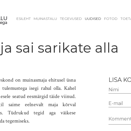
ESILEHT
MUINASTALU
TEGEVUSED
UUDISED
FOTOD
TOET
 sai sarikate alla
LISA 
eeskond on muinasmaja ehitusel üsna
ulemustega isegi rahul olla. Kahel
esele seatud eesmärgid täide viinud.
stil saime eelnevalt maja kõrval
les. Tüdrukud tegid aga väikese
da tegemiseks.